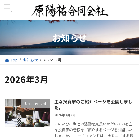
コ
ナ
ン
ビ
テ
ゲ
ン
ー
ツ
シ
へ
ョ
お知らせ
ス
ン
キ
に
ッ
移
プ
動
Top
お知らせ
2026年3月
2026年3月
主な投資家のご紹介ページを公開しまし
Uncategorized
た。
2026年3月22日
このたび、当社の活動を支援いただいている主
な投資家の皆様をご紹介するページを公開いた
しました。 サーチファンドは、志を共にする投