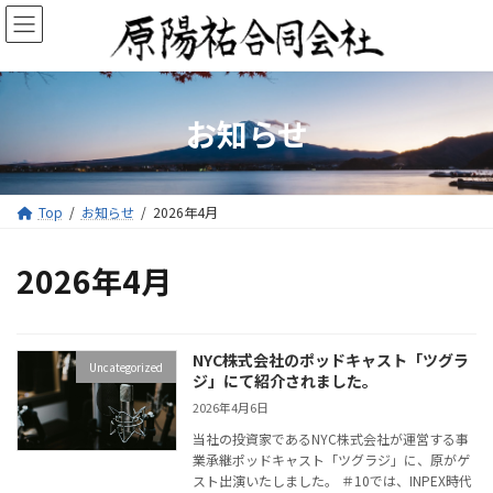
コ
ナ
ン
ビ
テ
ゲ
ン
ー
ツ
シ
へ
ョ
お知らせ
ス
ン
キ
に
ッ
移
プ
動
Top
お知らせ
2026年4月
2026年4月
NYC株式会社のポッドキャスト「ツグラ
Uncategorized
ジ」にて紹介されました。
2026年4月6日
当社の投資家であるNYC株式会社が運営する事
業承継ポッドキャスト「ツグラジ」に、原がゲ
スト出演いたしました。 ＃10では、INPEX時代